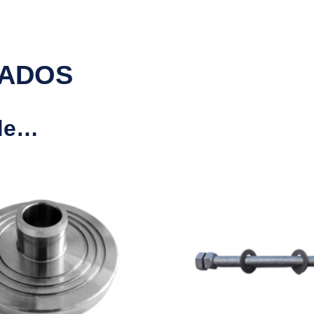
NADOS
 de…