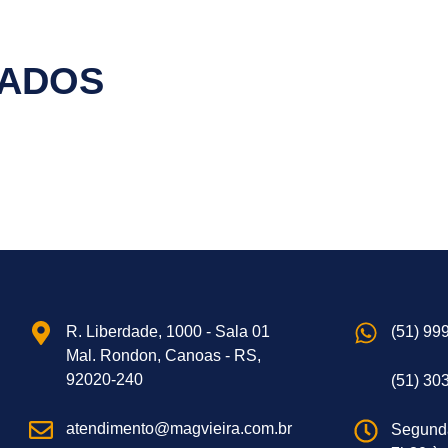
NADOS
R. Liberdade, 1000 - Sala 01
(51) 99
Mal. Rondon, Canoas - RS,
92020-240
(51) 30
atendimento@magvieira.com.br
Segund