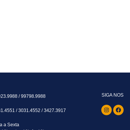
SIGA NOS
923.9988 / 99798.9988
31.4551 / 3031.4552 / 3427.3917
a a Sexta